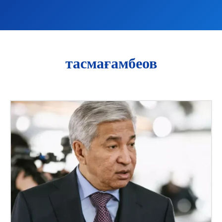
тасмағамбеов