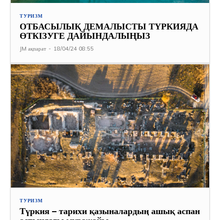
ТУРИЗМ
ОТБАСЫЛЫҚ ДЕМАЛЫСТЫ ТҮРКИЯДА
ӨТКІЗУГЕ ДАЙЫНДАЛЫҢЫЗ
JM ақпарат
-
18/04/24 08:55
ТУРИЗМ
Түркия – тарихи қазыналардың ашық аспан