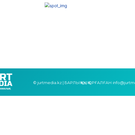
© jurtmedia.kz | БАРЛЫҚ ҚҰҚЫҚ ҚОРҒАЛҒАН info@jurtm