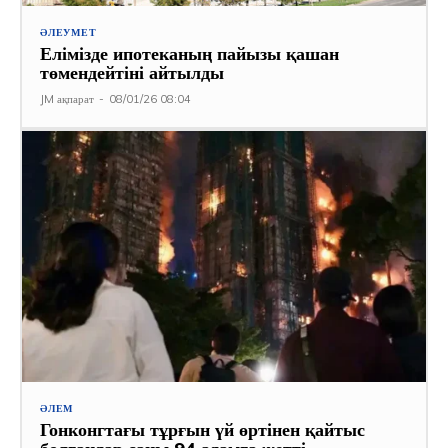
ӘЛЕУМЕТ
Елімізде ипотеканың пайызы қашан
төмендейтіні айтылды
JM ақпарат
-
08/01/26 08:04
ӘЛЕМ
Гонконгтағы тұрғын үй өртінен қайтыс