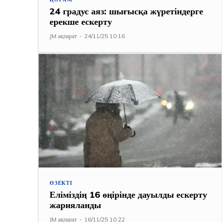
24 градус аяз: шығысқа жүретіндерге
ерекше ескерту
JM ақпарат
-
24/11/25 10:16
ӨЗЕКТІ
Еліміздің 16 өңірінде дауылды ескерту
жарияланды
JM ақпарат
-
16/11/25 10:22