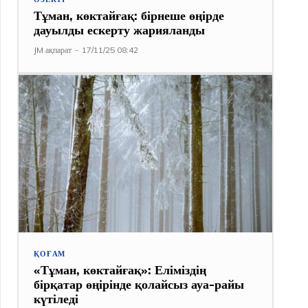
Тұман, көктайғақ: бірнеше өңірде
дауылды ескерту жарияланды
JM ақпарат
-
17/11/25 08:42
ҚОҒАМ
«Тұман, көктайғақ»: Еліміздің
бірқатар өңірінде қолайсыз ауа-райы
күтіледі