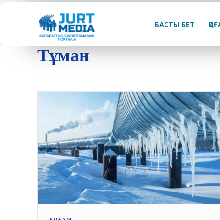
БАСТЫ БЕТ
ҚО
Тұман
ҚОҒАМ