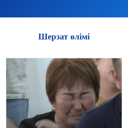
Шерзат өлімі