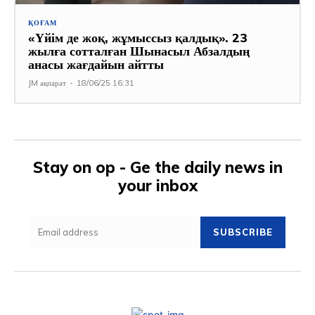
ҚОҒАМ
«Үйім де жоқ, жұмыссыз қалдық». 23
жылға сотталған Шынасыл Абзалдың
анасы жағдайын айтты
JM ақпарат
-
18/06/25 16:31
Stay on op - Ge the daily news in
your inbox
SUBSCRIBE