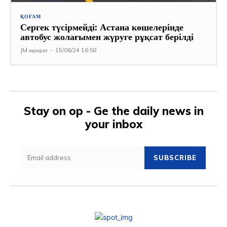
ҚОҒАМ
Сергек түсірмейді: Астана көшелерінде
автобус жолағымен жүруге рұқсат берілді
JM ақпарат
-
15/06/24 16:58
Stay on op - Ge the daily news in
your inbox
SUBSCRIBE