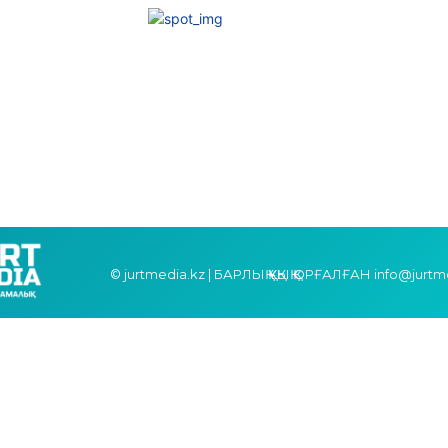
© jurtmedia.kz | БАРЛЫҚ ҚҰҚЫҚ ҚОРҒАЛҒАН info@jurtm