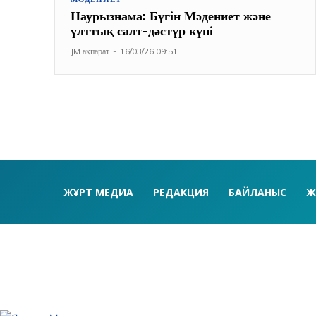
Наурызнама: Бүгін Мәдениет және
ұлттық салт-дәстүр күні
JM ақпарат
-
16/03/26 09:51
ЖҰРТ МЕДИА
РЕДАКЦИЯ
БАЙЛАНЫС
Ж