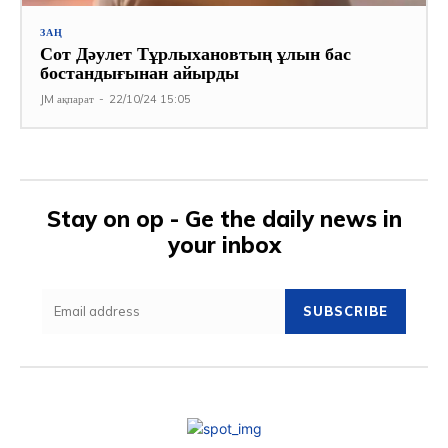
ЗАҢ
Сот Дәулет Тұрлыхановтың ұлын бас
бостандығынан айырды
JM ақпарат
-
22/10/24 15:05
Stay on op - Ge the daily news in
your inbox
SUBSCRIBE