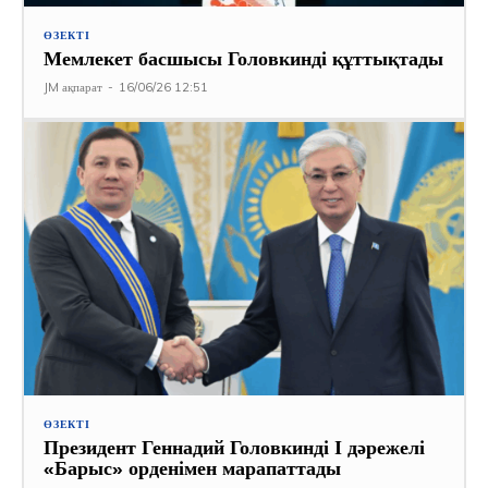
ӨЗЕКТІ
Мемлекет басшысы Головкинді құттықтады
JM ақпарат
-
16/06/26 12:51
ӨЗЕКТІ
Президент Геннадий Головкинді І дәрежелі
«Барыс» орденімен марапаттады