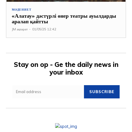
МӘДЕНИЕТ
«Алатау» дәстүрлі өнер театры ауылдарды
аралап қайтты
JM ақпарат
-
01/05/25 12:42
Stay on op - Ge the daily news in
your inbox
SUBSCRIBE