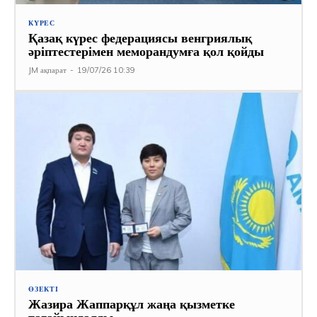
КҮРЕС
Қазақ күрес федерациясы венгриялық
әріптестерімен меморандумға қол қойды
JM ақпарат
-
19/07/26 10:39
ӨЗЕКТІ
Жазира Жаппарқұл жаңа қызметке