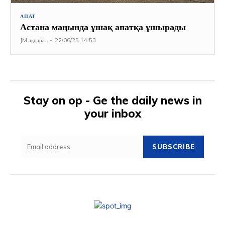
АПАТ
Астана маңында ұшақ апатқа ұшырады
JM ақпарат
-
22/06/25 14:53
Stay on op - Ge the daily news in
your inbox
SUBSCRIBE