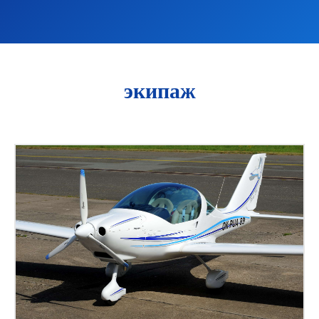
экипаж