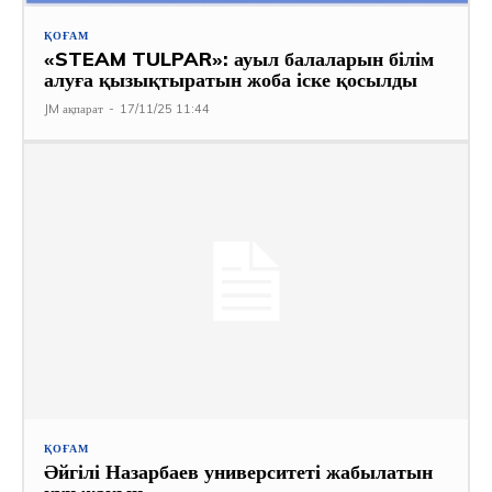
ҚОҒАМ
«STEAM TULPAR»: ауыл балаларын білім
алуға қызықтыратын жоба іске қосылды
JM ақпарат
-
17/11/25 11:44
ҚОҒАМ
Әйгілі Назарбаев университеті жабылатын