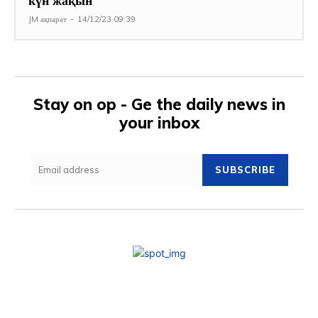
күн жақын
JM ақпарат
-
14/12/23 09:39
Stay on op - Ge the daily news in
your inbox
SUBSCRIBE