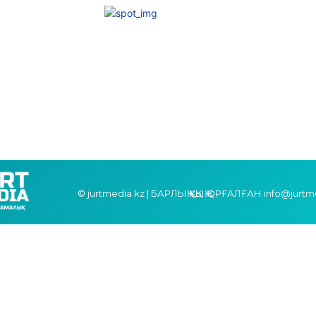
© jurtmedia.kz | БАРЛЫҚ ҚҰҚЫҚ ҚОРҒАЛҒАН info@jurtm