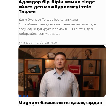
Адамдар бір-бірін «мына тілде
сөйле» деп мәжбүрлемеуі тиіс —
Тоқаев
Қасым-Жомарт Тоқаев Қазақстан халқы
Ассамблеясының сессиясында тіл мәселесінде
алауыздық тудыруға болмайтынын айтты,-деп
хабарлайды JurtMedia.kz...
JM ақпарат
-
24/04/25 14:29
ҚОҒАМ
Magnum басшылығы қазақтардан