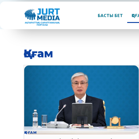
БАСТЫ БЕТ
ҚО
Қоғам
ҚОҒАМ