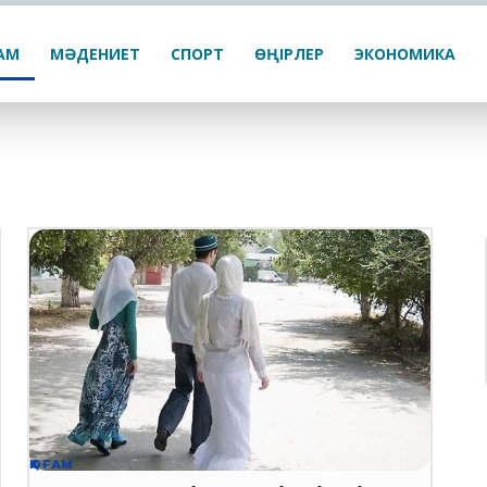
ҒАМ
МӘДЕНИЕТ
СПОРТ
ӨҢІРЛЕР
ЭКОНОМИКА
ҚОҒАМ