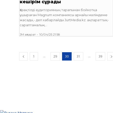
кешірім сұрады
Қазақтілді аудиторияның тарапынан бойкотқа
ұшыраған Magnum компаниясы арнайы мәлімдеме
жасады,- деп хабарлайды JurtMedia.kz. ақпараттық-
сараптамалық...
JM ақпарат
-
10/04/25 21:58
...
...
1
29
30
31
39