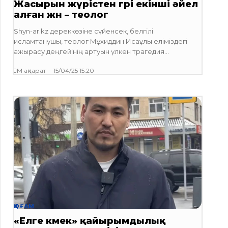
Жасырын жүрістен гөрі екінші әйел
алған жөн – теолог
Shyn-ar.kz дереккөзіне сүйенсек, белгілі
исламтанушы, теолог Мұхиддин Исаұлы еліміздегі
ажырасу деңгейінің артуын үлкен трагедия...
JM ақпарат
-
15/04/25 15:20
ҚОҒАМ
«Елге көмек» қайырымдылық