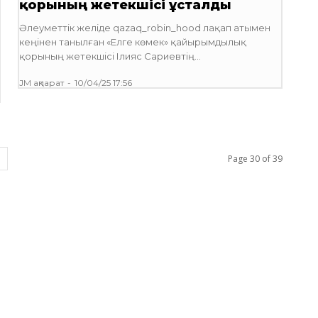
қорының жетекшісі ұсталды
Әлеуметтік желіде qazaq_robin_hood лақап атымен
кеңінен танылған «Елге көмек» қайырымдылық
қорының жетекшісі Ілияс Сариевтің...
JM ақпарат
-
10/04/25 17:56
Page 30 of 39